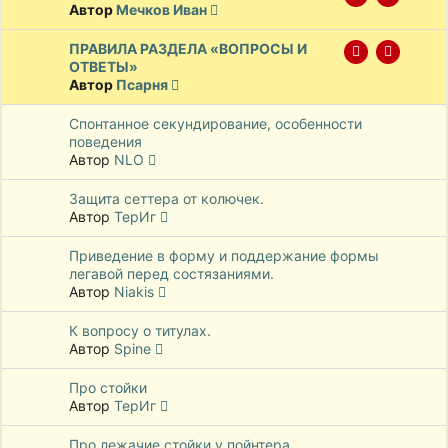
Автор
Мечков Иван
ПРАВИЛА РАЗДЕЛА «ВОПРОСЫ И
ОТВЕТЫ»
Автор
Псарня
Спонтанное секундирование, особенности
поведения
Автор
NLO
Защита сеттера от колючек.
Автор
ТерИг
Приведение в форму и поддержание формы
легавой перед состязаниями.
Автор
Niakis
К вопросу о титулах.
Автор
Spine
Про стойки
Автор
ТерИг
Про лежачие стойки у пойнтера.