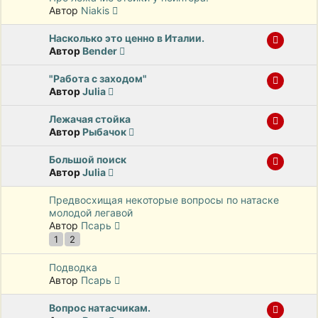
Автор
Niakis
Насколько это ценно в Италии.
Автор
Bender
"Работа с заходом"
Автор
Julia
Лежачая стойка
Автор
Рыбачок
Большой поиск
Автор
Julia
Предвосхищая некоторые вопросы по натаске
молодой легавой
Автор
Псарь
1
2
Подводка
Автор
Псарь
Вопрос натасчикам.