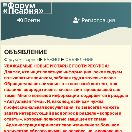
Войти
Регистрация
ОБЪЯВЛЕНИЕ
Форум «Псарня»
►
ВАЖНО!
►
ОБЪЯВЛЕНИЕ
УВАЖАЕМЫЕ НОВЫЕ И СТАРЫЕ ГОСТИ РЕСУРСА!
Для тех, кто ищет полезную информацию, рекомендуем
пользоваться поиском, забивая туда ключевые слова.
Обращаем ваше внимание, что полезный контент, как
правило, сосредоточен в начале заинтересовавшей вас
темы. Много полезной информации содержится в разделе
«Актуальная тема». И, наконец, если вам нужна
профессиональная консультация, то вы всегда можете
задать интересующий вас вопрос в разделе «вопросы и
ответы», который полностью защищен от спама.
Администрация приносит свои извинение за большое
количество «белого шума» на ресурсе, но, к сожалению,