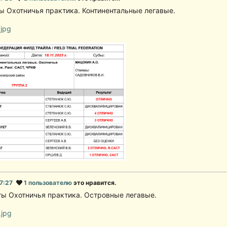
аты Охотничья практика. Континентальные легавые.
17:27
1 пользователю
это нравится.
таты Охотничья практика. Островные легавые.