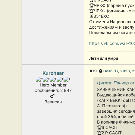
🏆ЧРКФ (парные пуск
🏆ЧРКФ (одиночные п
🥇35*ЕХС
От имени Национальн
достижениям и заслу
Пожелаем им богатых 
https://vk.com/wall-
Лети или умри
#79
Нояб. 17, 2023, 2
Kurzhaar
Цитата: Панчер от
Hero Member
ЗАВЕРШЕНИЕ КА
Сообщения: 2 847
Выдающийся ко
(KAI x BEKKI del I
Записан
А. Плотников))
завершил сегодня
свой 35й, юбилейн
В копилке Филимо
🏆6 CACIT
🏆2 R CACIT