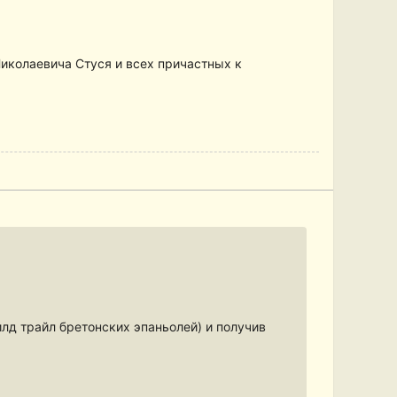
иколаевича Стуся и всех причастных к
лд трайл бретонских эпаньолей) и получив