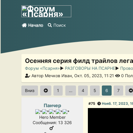
Начало
Поиск
Осенняя серия филд трайлов лега
Форум «Псарня»
►
РАЗГОВОРЫ НА ПСАРНЕ
►
Прово
Автор Мечков Иван, Окт. 05, 2023, 11:21
0 Пол
Вниз
1
...
4
5
6
7
#75
Нояб. 17, 2023, 1
Панчер
Hero Member
Сообщения: 13 326