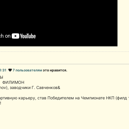
21:31
7 пользователям
это нравится.
РЫ
ь ФИЛИМОН
minov), заводчики Г. Савченков&
ртивную карьеру, став Победителем на Чемпионате НКП (филд т
!