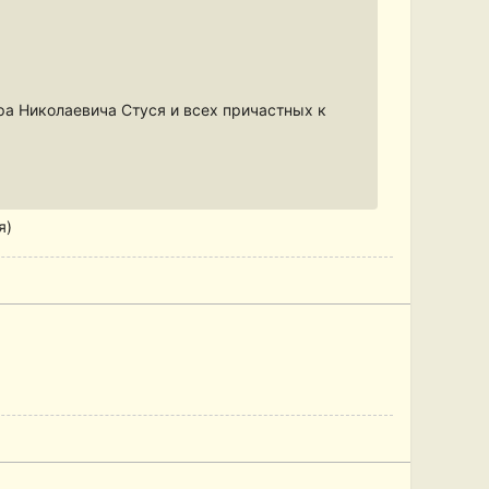
а Николаевича Стуся и всех причастных к
я)