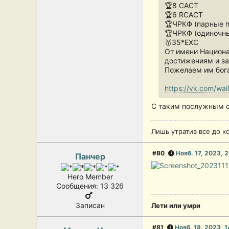
🏆8 CACT
🏆6 RCACT
🏆ЧРКФ (парные п
🏆ЧРКФ (одиночны
🥇35*ЕХС
От имени Национа
достижениям и за
Пожелаем им богат
https://vk.com/wa
С таким послужным с
Лишь утратив все до к
#80
Нояб. 17, 2023, 
Панчер
Hero Member
Сообщения: 13 326
Записан
Лети или умри
#81
Нояб. 18, 2023, 