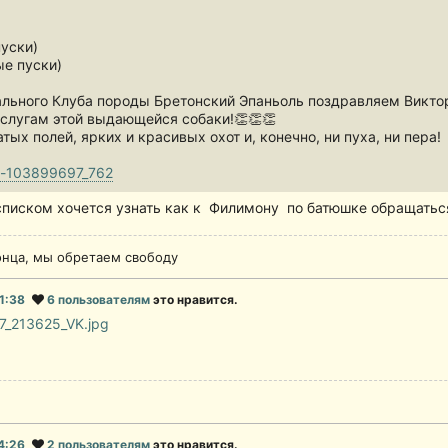
уски)
е пуски)
льного Клуба породы Бретонский Эпаньоль поздравляем Виктор
слугам этой выдающейся собаки!👏👏👏
ых полей, ярких и красивых охот и, конечно, ни пуха, ни пера!
ll-103899697_762
писком хочется узнать как к Филимону по батюшке обращатьс
онца, мы обретаем свободу
21:38
6 пользователям
это нравится.
14:26
2 пользователям
это нравится.