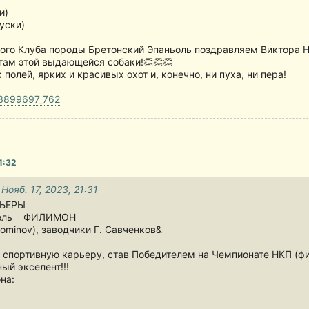
и)
уски)
ого Клуба породы Бретонский Эпаньоль поздравляем Виктора Н
гам этой выдающейся собаки!👏👏👏
полей, ярких и красивых охот и, конечно, ни пуха, ни пера!
103899697_762
1:32
 Нояб. 17, 2023, 21:31
РЬЕРЫ
бель ФИЛИМОН
stominov), заводчики Г. Савченков&
 спортивную карьеру, став Победителем на Чемпионате НКП (фи
ый экселент!!!
на: