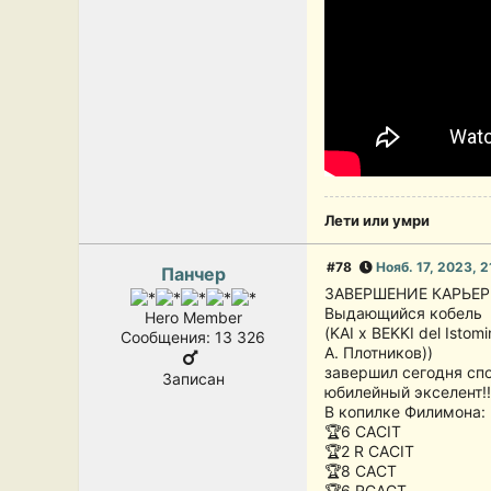
Лети или умри
#78
Нояб. 17, 2023, 
Панчер
ЗАВЕРШЕНИЕ КАРЬЕ
Выдающийся кобел
Hero Member
(KAI x BEKKI del Isto
Сообщения: 13 326
А. Плотников))
завершил сегодня спо
Записан
юбилейный экселент!!
В копилке Филимона:
🏆6 CACIT
🏆2 R CACIT
🏆8 CACT
🏆6 RCACT