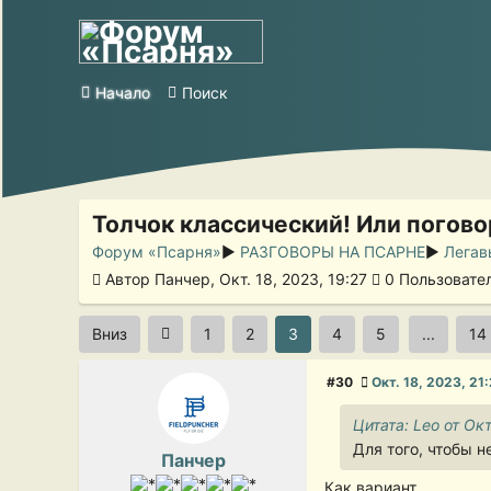
Начало
Поиск
Толчок классический! Или погов
Форум «Псарня»
►
РАЗГОВОРЫ НА ПСАРНЕ
►
Легав
Автор Панчер, Окт. 18, 2023, 19:27
0 Пользовател
Вниз
1
2
3
4
5
...
14
#30
Окт. 18, 2023, 21
Цитата: Leo от Окт
Для того, чтобы н
Панчер
Как вариант.