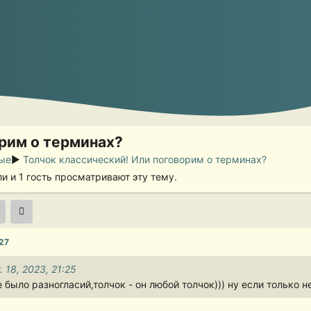
орим о терминах?
ые
►
Толчок классический! Или поговорим о терминах?
и и 1 гость просматривают эту тему.
:27
. 18, 2023, 21:25
е было разногласий,толчок - он любой толчок))) ну если только 