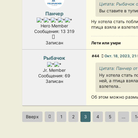
Цитата: Рыбачок о
Вы ставите в туп
Панчер
Ну хотела стать побл
Hero Member
птица взяла и взлетел
Сообщения: 13 319
Записан
Лети или умри
#44
Окт. 18, 2023, 21
Рыбачок
Цитата: Панчер от
Jr. Member
Ну хотела стать п
Сообщения: 69
ней, а птица взял
Записан
взлетела..
Об этом можно размыш
Вверх
1
2
3
4
5
...
1