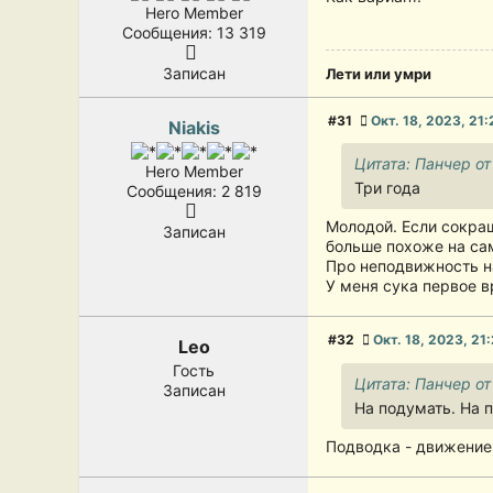
Hero Member
Сообщения: 13 319
Записан
Лети или умри
#31
Окт. 18, 2023, 21:
Niakis
Цитата: Панчер от
Hero Member
Три года
Сообщения: 2 819
Молодой. Если сокращ
Записан
больше похоже на са
Про неподвижность на
У меня сука первое в
#32
Окт. 18, 2023, 21
Leo
Гость
Цитата: Панчер от
Записан
На подумать. На п
Подводка - движение 