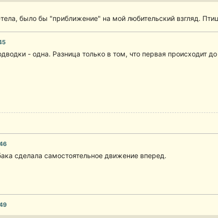
етела, было бы "приближение" на мой любительский взгляд. Птица
45
водки - одна. Разница только в том, что первая происходит до с
:46
бака сделала самостоятельное движение вперед.
:49