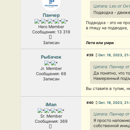
Цитата: Leo от Окт
Подводка - движен
Панчер
Подводка - это не пр
Hero Member
в птицу на подводке,
Сообщения: 13 319
Записан
Лети или умри
#39
Окт. 18, 2023, 21
Рыбачок
Цитата: Панчер от
Jr. Member
Да понятно, что то
Сообщения: 69
Намеренный подъем
Записан
Вы ставите в тупик, 
#40
Окт. 18, 2023, 21
iMan
Цитата: Панчер от
Sr. Member
Я просто напомню
Сообщения: 369
собственной иниц